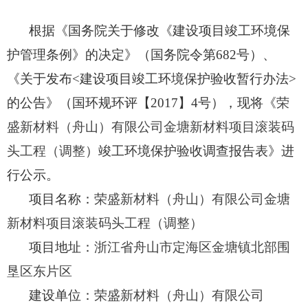
根据《国务院关于修改《建设项目竣工环境保
护管理条例》的决定》（国务院令
第
68
2
号）
、
《关于发
布
<
建设项目竣工环境保护验收暂行办
法
>
的公告》（国环规环评
【
201
7
】
4
号），现将《
荣
盛新材料（舟山）有限公司金塘新材料项目滚装码
头工程（调整）
竣工环境保护验收
调查
报告
表
》
进
行
公示
。
项目名称：
荣盛新材料（舟山）有限公司金塘
新材料项目滚装码头工程（调整）
项目地址：
浙江省舟山市定海区金塘镇北部围
垦区东片区
建设单位：
荣盛新材料（舟山）有限公司