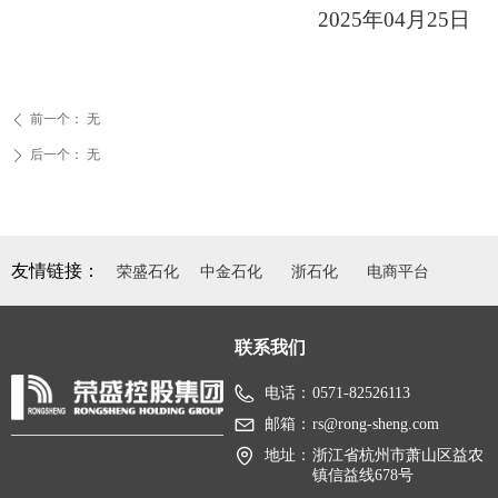
202
5
年
0
4
月
2
5
日
前一个：
无
ꄴ
后一个：
无
ꄲ
友情链接：
荣盛石化
中金石化
浙石化
电商平台
联系我们
电话：
0571-82526113
邮箱：
rs@rong-sheng.com
地址：
浙江省杭州市萧山区益农
镇信益线678号