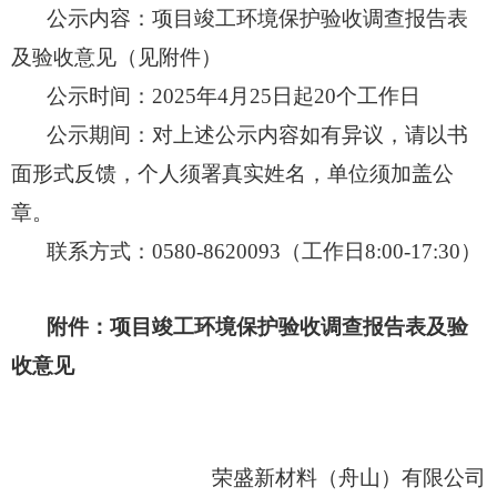
公示内容：项目竣工环境保护验收
调查
报告
表
及验收意见（见附件）
公示时间
：
202
5
年
4
月
25
日
起
2
0
个工作日
公示期间：对上述公示内容如有异议，请以书
面形式反馈，个人
须署真实姓名，单位须加盖公
章
。
联系方式
：
0580-862009
3
（工作
日
8:00-17:3
0
）
附件：
项目竣工环境保护验收
调查
报告
表
及验
收意见
荣盛新材料（舟山）有限公司