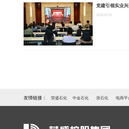
党建引领实业兴
2026-07-01
友情链接：
荣盛石化
中金石化
浙石化
电商平