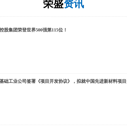
荣盛
资讯
股集团荣登世界500强第115位！
基础工业公司签署《项目开发协议》，拟就中国先进新材料项目