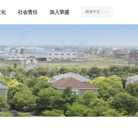
文化
社会责任
加入荣盛
简体中文
ꀅ